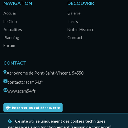
NAVIGATION
DÉCOUVRIR
Accueil
Galerie
Le Club
Tarifs
Actualités
Notre Histoire
Planning
Contact
Forum
CONTACT
Aérodrome de Pont-Saint-Vincent, 54550
contact@acam54.fr
www.acam54.fr
Réserver un vol découverte
Ce site utilise uniquement des cookies techniques
© 2026 ACAM54 — Les Planeurs de Pont-Saint-Vincent.
nécessaires à son fonctionnement (session de connexion).