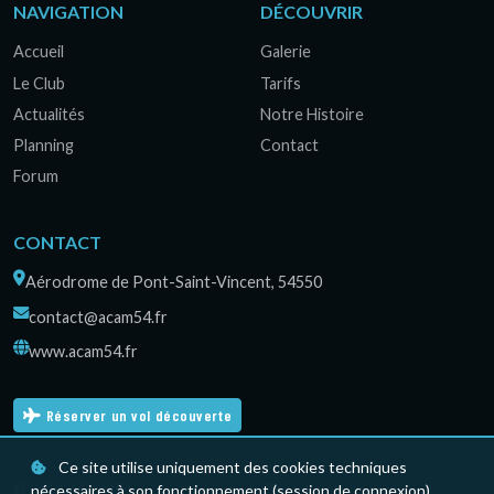
NAVIGATION
DÉCOUVRIR
Accueil
Galerie
Le Club
Tarifs
Actualités
Notre Histoire
Planning
Contact
Forum
CONTACT
Aérodrome de Pont-Saint-Vincent, 54550
contact@acam54.fr
www.acam54.fr
Réserver un vol découverte
Ce site utilise uniquement des cookies techniques
© 2026 ACAM54 — Les Planeurs de Pont-Saint-Vincent.
nécessaires à son fonctionnement (session de connexion).